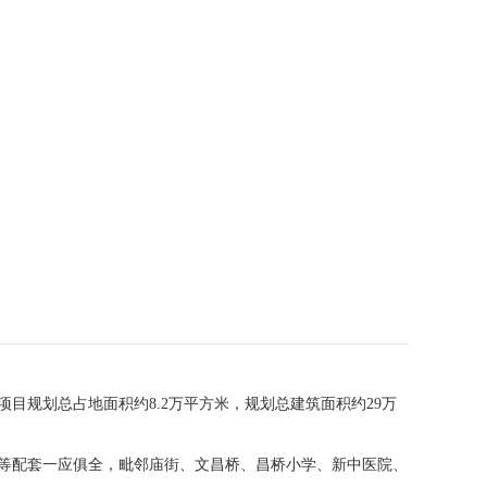
目规划总占地面积约8.2万平方米，规划总建筑面积约29万
等配套一应俱全，毗邻庙街、文昌桥、昌桥小学、新中医院、