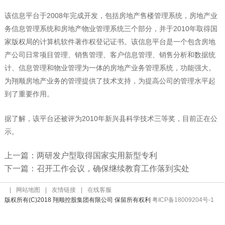
该信息平台于2008年完成开发，包括房地产售楼管理系统，房地产业
务信息管理系统和房地产物业管理系统三个部分，并于2010年取得国
家版权局的计算机软件著作权登记证书。该信息平台是一个包含房地
产公司日常项目管理、销售管理、客户信息管理、销售分析和数据统
计、信息管理和物业管理为一体的房地产业务管理系统，功能强大。
为翔顺房地产业务的管理提供了技术支持，为提高公司的管理水平起
到了重要作用。
据了解，该平台还被评为2010年新兴县科学技术三等奖，目前正在公
示。
上一篇：两研发户型取得国家实用新型专利
下一篇：召开工作会议，确保继续教育工作落到实处
|
网站地图
|
友情链接
|
在线客服
版权所有(C)2018 翔顺控股集团有限公司 保留所有权利
粤ICP备18009204号-1