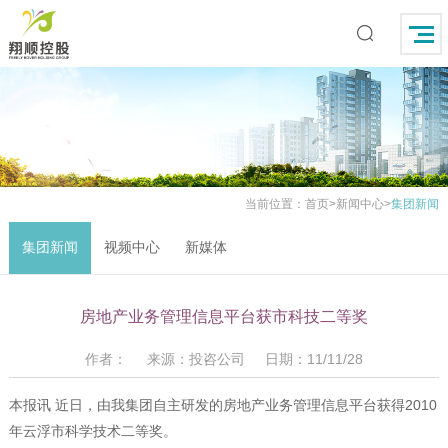
当前位置：
首页
>
新闻中心
>
集团新闻
集团新闻
视频中心
新媒体
房地产业务管理信息平台获市科技二等奖
作者： 来源：投咨公司 日期：11/11/28
本报讯 近日，由我集团自主研发的房地产业务管理信息平台获得2010
年云浮市科学技术二等奖。