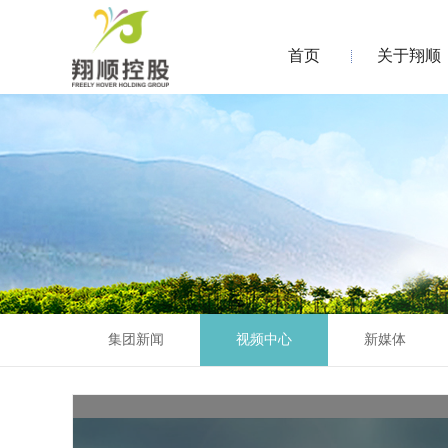
首页
关于翔顺
集团新闻
视频中心
新媒体