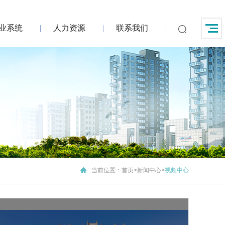
业系统
人力资源
联系我们
当前位置：
首页
>
新闻中心
>
视频中心